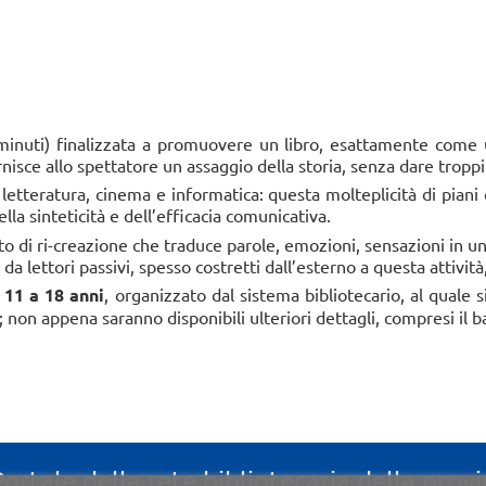
Labor
Lecce, 
06 ago
continu
 minuti) finalizzata a promuovere un libro, esattamente come u
sce allo spettatore un assaggio della storia, senza dare troppi d
etteratura, cinema e informatica: questa molteplicità di piani 
la sinteticità e dell’efficacia comunicativa.
tto di ri-creazione che traduce parole, emozioni, sensazioni in 
a lettori passivi, spesso costretti dall’esterno a questa attività,
 11 a 18 anni
, organizzato dal sistema bibliotecario, al qual
; non appena saranno disponibili ulteriori dettagli, compresi il 
Portale della rete bibliotecaria della provi