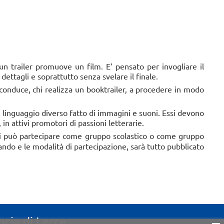
atorio “fiorire d’estate”
OgniBene, la biblioteca creativa degli Agostiniani
sto 2026 — 11:00 - 12:00
a a leggere...
n trailer promuove un film. E’ pensato per invogliare il
ettagli e soprattutto senza svelare il finale.
conduce, chi realizza un booktrailer, a procedere in modo
un linguaggio diverso fatto di immagini e suoni. Essi devono
 in attivi promotori di passioni letterarie.
e si può partecipare come gruppo scolastico o come gruppo
bando e le modalità di partecipazione, sarà tutto pubblicato
ncia di Lecce