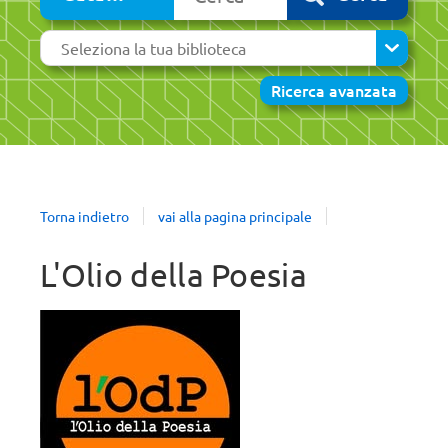
cambia
Seleziona
la
tua
Ricerca avanzata
biblioteca
TI!
REVIVE
Torna indietro
vai alla pagina principale
re,
Martignano,
tare
Biblioteca
L'Olio della Poesia
Della
e,
Felicità
ca
giovedì
a
6
agosto
ani
alle ore
continua
Iscriviti alla newsletter
Tutte le news
ì
19.00
a
leggere...