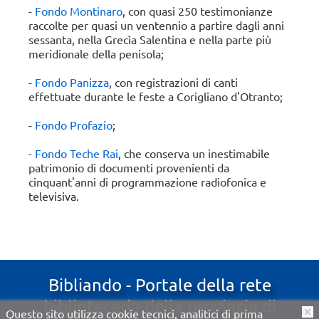
-
Fondo Montinaro
, con quasi 250 testimonianze
raccolte per quasi un ventennio a partire dagli anni
sessanta, nella Grecìa Salentina e nella parte più
meridionale della penisola;
-
Fondo Panizza
, con registrazioni di canti
effettuate durante le feste a Corigliano d'Otranto;
-
Fondo Profazio
;
-
Fondo Teche Rai
, che conserva un inestimabile
patrimonio di documenti provenienti da
cinquant'anni di programmazione radiofonica e
televisiva.
Bibliando - Portale della rete
bibliotecaria della provincia di
Questo sito utilizza cookie tecnici, analitici di prima
O