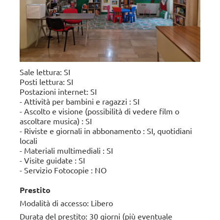
.
Sale lettura: SI
Posti lettura: SI
Postazioni internet: SI
- Attività per bambini e ragazzi : SI
- Ascolto e visione (possibilità di vedere film o
ascoltare musica) : SI
- Riviste e giornali in abbonamento : SI, quotidiani
locali
- Materiali multimediali : SI
- Visite guidate : SI
- Servizio Fotocopie : NO
Prestito
Modalità di accesso: Libero
Durata del prestito: 30 giorni (più eventuale