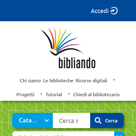
Accedi
Chi siamo
Le biblioteche
Risorse digitali
Progetti
Tutorial
Chiedi al bibliotecario
Cerca su "Catalogo"
Catalogo
Cerca
cambia
Seleziona