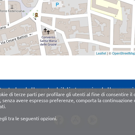
Leaflet
| ©
OpenStreetMa
Portale della rete bibliotecaria della provi
kie di terze parti per profilare gli utenti al fine di consentire il
r, senza avere espresso preferenze, comporta la continuazione de
ti.
egli tra le seguenti opzioni.