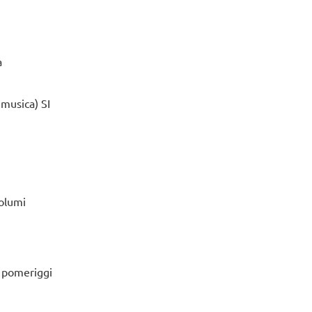
a
 musica) SI
volumi
 i pomeriggi