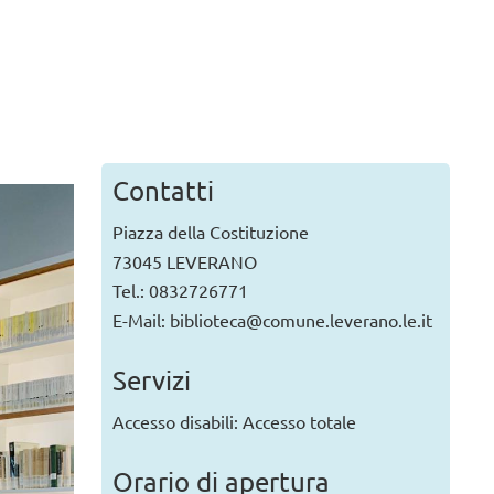
 MARLEY ROCK STORIES
Nicola Bernardini
8 agosto 2026, ore 20.00
a a leggere...
Contatti
Piazza della Costituzione
73045 LEVERANO
Tel.: 0832726771
E-Mail: biblioteca@comune.leverano.le.it
Servizi
Accesso disabili: Accesso totale
Orario di apertura