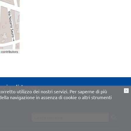
p
contributors
ncia di Lecce
 corretto utilizzo dei nostri servizi. Per saperne di più
O
lla navigazione in assenza di cookie o altri strumenti
???site-search.label???