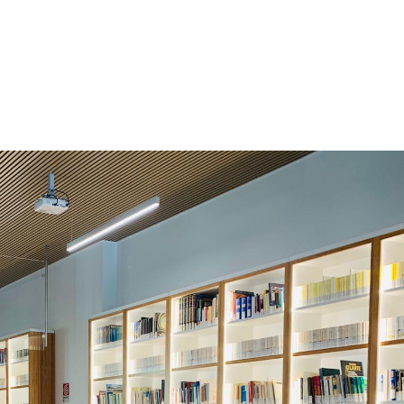
BOB
Lecce, 
Sabato 
continu