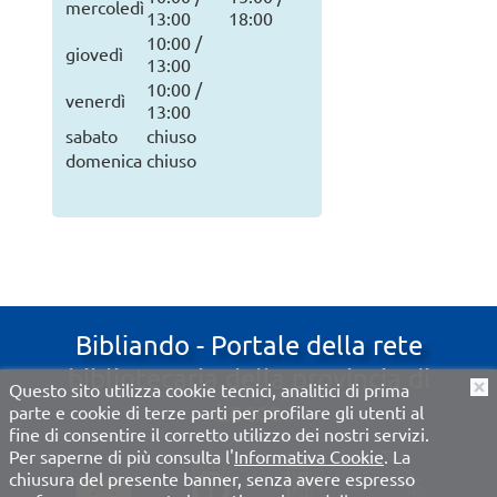
mercoledì
13:00
18:00
10:00 /
giovedì
13:00
10:00 /
venerdì
13:00
sabato
chiuso
domenica
chiuso
Bibliando - Portale della rete
bibliotecaria della provincia di
Questo sito utilizza cookie tecnici, analitici di prima
O
Lecce
parte e cookie di terze parti per profilare gli utenti al
fine di consentire il corretto utilizzo dei nostri servizi.
Per saperne di più consulta l'
Informativa Cookie
. La
chiusura del presente banner, senza avere espresso