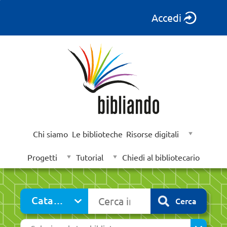
Accedi
Chi siamo
Le biblioteche
Risorse digitali
Progetti
Tutorial
Chiedi al bibliotecario
Cerca su "Catalogo"
Catalogo
Cerca
cambia
Seleziona