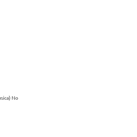
Labo
“Cost
Lecce, 
07 agos
continu
usica) No