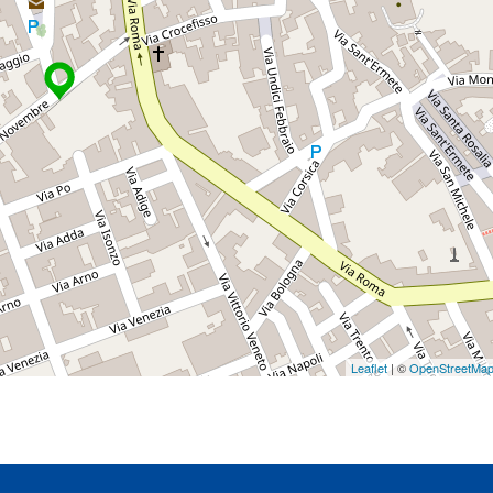
Leaflet
| ©
OpenStreetMa