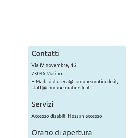
ratorio con i mattoncini
ruiamo la città della pace”.
OgniBene, la biblioteca creativa degli Agostiniani
to 2026 — 10:30 - 12:00
a a leggere...
Contatti
Via IV novembre, 46
73046 Matino
E-Mail: biblioteca@comune.matino.le.it,
staff@comune.matino.le.it
Servizi
Accesso disabili: Nessun accesso
Orario di apertura