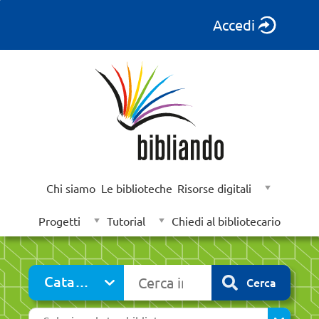
Accedi
Chi siamo
Le biblioteche
Risorse digitali
Progetti
Tutorial
Chiedi al bibliotecario
Cerca su "Catalogo"
Catalogo
Cerca
cambia
Seleziona