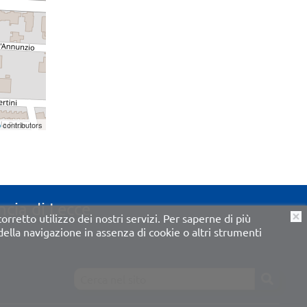
p
contributors
ncia di Lecce
 corretto utilizzo dei nostri servizi. Per saperne di più
O
lla navigazione in assenza di cookie o altri strumenti
???site-search.label???