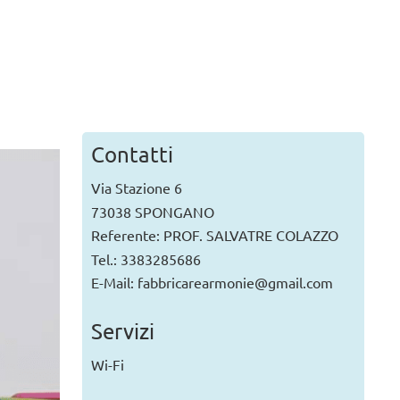
IVE
ano, Biblioteca Della Felicità
 6 agosto alle ore 19.00
a a leggere...
Contatti
Via Stazione 6
73038 SPONGANO
Referente: PROF. SALVATRE COLAZZO
Tel.: 3383285686
E-Mail: fabbricarearmonie@gmail.com
Servizi
Wi-Fi