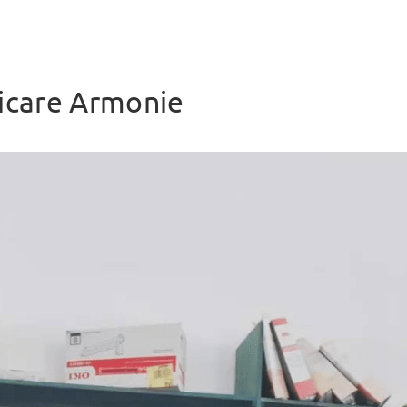
REV
Martign
giovedì
continu
icare Armonie