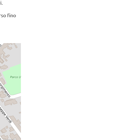
i.
rso fino