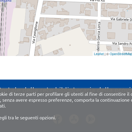
Leaflet
| ©
OpenStreetMa
Portale della rete bibliotecaria della provi
kie di terze parti per profilare gli utenti al fine di consentire il
r, senza avere espresso preferenze, comporta la continuazione de
ti.
egli tra le seguenti opzioni.