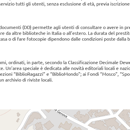
vizio tutti gli utenti, senza esclusione di età, previa iscrizion
ura documenti (DD) permette agli utenti di consultare o avere in pr
e da altre biblioteche in Italia o all’estero. La durata del prestito
 casa o di fare fotocopie dipendono dalle condizioni poste dalla b
olumi, ordinati, in parte, secondo la Classificazione Decimale Dew
e. Un’area speciale è dedicata alle novità editoriali locali e nazio
sezioni “BiblioRagazzi” e “BiblioMondo”; ai Fondi “Mosco”, “Spo
archivio di riviste locali.