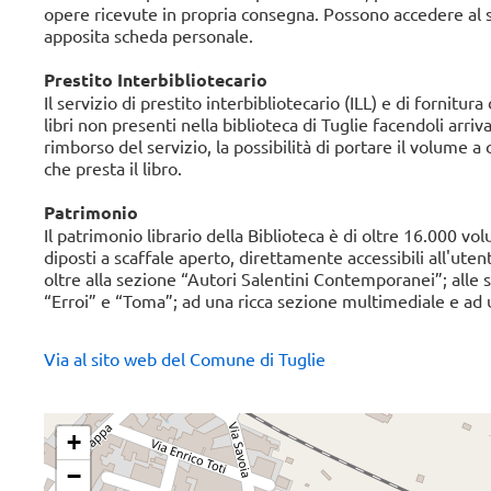
opere ricevute in propria consegna. Possono accedere al ser
apposita scheda personale.
Iscriviti alla newsletter
Prestito Interbibliotecario
Il servizio di prestito interbibliotecario (ILL) e di fornit
libri non presenti nella biblioteca di Tuglie facendoli arrivar
rimborso del servizio, la possibilità di portare il volume a
che presta il libro.
Patrimonio
Il patrimonio librario della Biblioteca è di oltre 16.000 v
diposti a scaffale aperto, direttamente accessibili all'utent
oltre alla sezione “Autori Salentini Contemporanei”; alle 
“Erroi” e “Toma”; ad una ricca sezione multimediale e ad un 
Via al sito web del Comune di Tuglie
+
−