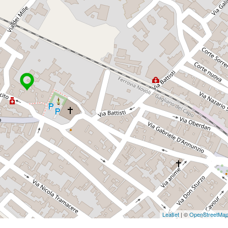
Leaflet
| ©
OpenStreetMa