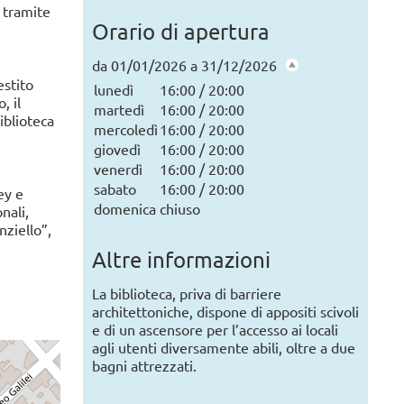
e tramite
Orario di apertura
Tutte le news
da 01/01/2026 a 31/12/2026
estito
lunedì
16:00 / 20:00
, il
martedì
16:00 / 20:00
iblioteca
mercoledì
16:00 / 20:00
giovedì
16:00 / 20:00
venerdì
16:00 / 20:00
sabato
16:00 / 20:00
ey e
domenica
chiuso
nali,
nziello”,
Altre informazioni
La biblioteca, priva di barriere
architettoniche, dispone di appositi scivoli
e di un ascensore per l’accesso ai locali
agli utenti diversamente abili, oltre a due
bagni attrezzati.