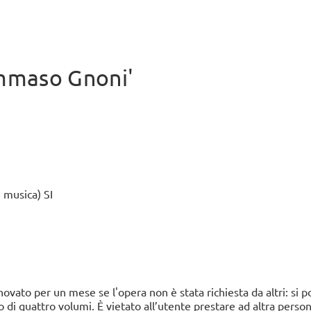
BOB
Lecce, 
Sabato 
continu
ommaso Gnoni'
 musica) SI
novato per un mese se l'opera non è stata richiesta da altri: si 
 di quattro volumi. È vietato all’utente prestare ad altra person