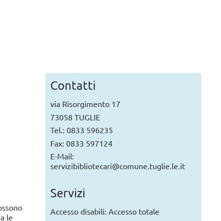
 MARLEY ROCK STORIES
Nicola Bernardini
8 agosto 2026, ore 20.00
a a leggere...
Contatti
via Risorgimento 17
73058 TUGLIE
Tel.: 0833 596235
Fax: 0833 597124
E-Mail:
servizibibliotecari@comune.tuglie.le.it
Servizi
possono
Accesso disabili: Accesso totale
a le