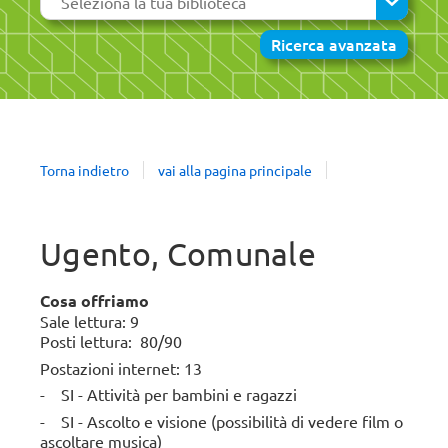
la
tua
Ricerca avanzata
biblioteca
TI!
Da
Torna indietro
vai alla pagina principale
re,
libro
tare
nasce
Lecce,
e,
OgniBene,
cosa
Ugento, Comunale
la
ca
ORSETTO
a
biblioteca
creativa
VA IN
Cosa offriamo
degli
Sale lettura: 9
CITTA'
ani
Agostiniani
Posti lettura: 80/90
Iscriviti alla newsletter
Tutte le news
11
Postazioni internet: 13
agosto
- SI - Attività per bambini e ragazzi
2026 —
18:00 -
continua
- SI - Ascolto e visione (possibilità di vedere film o
19:00
a
ascoltare musica)