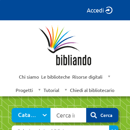
Accedi
Chi siamo
Le biblioteche
Risorse digitali
Progetti
Tutorial
Chiedi al bibliotecario
Cerca su "Catalogo"
Catalogo
Cerca
cambia
Seleziona