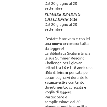
Dal 20 giugno al 20
18:00 -
continua
settembre
19:00
a
𝑺𝑼𝑴𝑴𝑬𝑹 𝑹𝑬𝑨𝑫𝑰𝑵𝑮
.
leggere...
𝑪𝑯𝑨𝑳𝑳𝑬𝑵𝑮𝑬 𝟐𝟎𝟐𝟔
Dal 20 giugno al 20
settembre
L'estate è arrivata e con lei
una 𝐧𝐮𝐨𝐯𝐚 𝐚𝐯𝐯𝐞𝐧𝐭𝐮𝐫𝐚 tutta
da leggere!
La Biblioteca Siciliani lancia
la sua Summer Reading
Challenge per i giovani
lettori tra i 6 e i 18 anni: una
𝐬𝐟𝐢𝐝𝐚 𝐝𝐢 𝐥𝐞𝐭𝐭𝐮𝐫𝐚 pensata per
accompagnarvi durante le
𝐯𝐚𝐜𝐚𝐧𝐳𝐞 𝐞𝐬𝐭𝐢𝐯𝐞 con tanto
divertimento, curiosità e
voglia di 𝐥𝐞𝐠𝐠𝐞𝐫𝐞.
Partecipare è
semplicissimo: dal 20
giugno prendi in prestito i