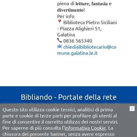
piena di 𝐥𝐞𝐭𝐭𝐮𝐫𝐞, 𝐟𝐚𝐧𝐭𝐚𝐬𝐢𝐚 e
𝐝𝐢𝐯𝐞𝐫𝐭𝐢𝐦𝐞𝐧𝐭𝐨!
Per info
Biblioteca Pietro Siciliani
- Piazza Alighieri 51,
Galatina
0836 565340
chiedialbibliotecario@co
mune.
galatina.le.it
Bibliando - Portale della rete
bibliotecaria della provincia di
Questo sito utilizza cookie tecnici, analitici di prima
O
Lecce
parte e cookie di terze parti per profilare gli utenti al
fine di consentire il corretto utilizzo dei nostri servizi.
Per saperne di più consulta l'
Informativa Cookie
. La
chiusura del presente banner, senza avere espresso