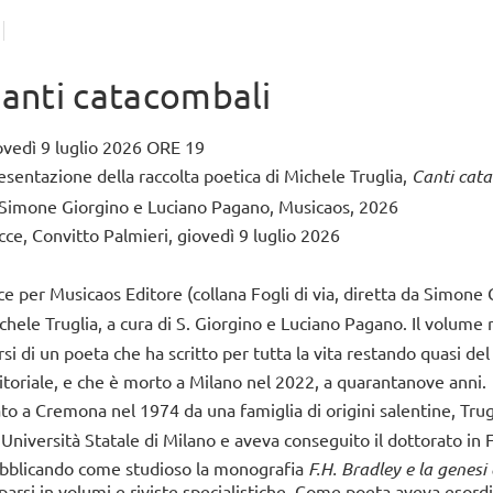
Ritor
Mart
anti catacombali
Martign
Gioved
continu
ovedì 9 luglio 2026 ORE 19
esentazione della raccolta poetica di Michele Truglia,
Canti cat
 Simone Giorgino e Luciano Pagano, Musicaos, 2026
cce, Convitto Palmieri, giovedì 9 luglio 2026
ce per Musicaos Editore (collana Fogli di via, diretta da Simone
chele Truglia, a cura di S. Giorgino e Luciano Pagano. Il volume r
rsi di un poeta che ha scritto per tutta la vita restando quasi del
itoriale, e che è morto a Milano nel 2022, a quarantanove anni.
to a Cremona nel 1974 da una famiglia di origini salentine, Trugl
l'Università Statale di Milano e aveva conseguito il dottorato in F
bblicando come studioso la monografia
F.H. Bradley e la genesi 
parsi in volumi e riviste specialistiche. Come poeta aveva esord