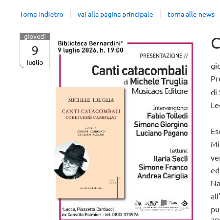
Torna indietro
vai alla pagina principale
torna alle news
giovedì
C
9
luglio
gi
Pr
di
Le
Es
Mi
ve
ed
Na
al
pu
ap