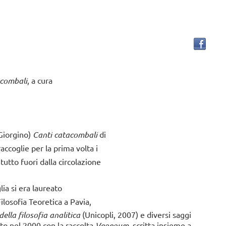
no al Tratturo arriva a
ignano
ano, Biblioteca Della Felicità
ì 6 agosto 2026 – ore 21.00
a a leggere...
acombali
, a cura
 Giorgino)
Canti catacombali
di
accoglie per la prima volta i
 tutto fuori dalla circolazione
ia si era laureato
ilosofia Teoretica a Pavia,
della filosofia analitica
(Unicopli, 2007) e diversi saggi
ito nel 2000 con la raccolta
Venenum
, scritta insieme a