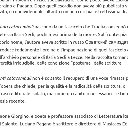
orgino e Pagano. Dopo quell'esordio non aveva più pubblicato ve
 vita, e condividendoli soltanto con una cerchia ristrettissima di 
anti catacombali
nascono da un fascicolo che Truglia consegnò n
etessa Ilaria Seclì, pochi mesi prima della morte. Sul frontespizio
oprio nome, l'autore aveva scritto in russo Советский самизда
produce fedelmente l'ordine e l'impaginazione di quel fascicolo 
ll'archivio personale di Ilaria Seclì a Lecce. Nella raccolta tornan
versità irriducibile, della condizione "postuma" della scrittura.
nti catacombali
non è soltanto il recupero di una voce rimasta p
'opera che chiede, per la qualità e la radicalità della scrittura, 
 caso editoriale isolato, ma come un capitolo necessario – e fino
esia recente.
mone Giorgino, è poeta e professore associato di Letteratura it
l Salento. Luciano Pagano è scrittore e direttore di Musicaos Ed