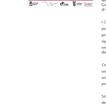
Gi
Iscriviti alla newsletter
di
I
C
po
pr
ri
ne
di
Ca
un
un
po
Si
de