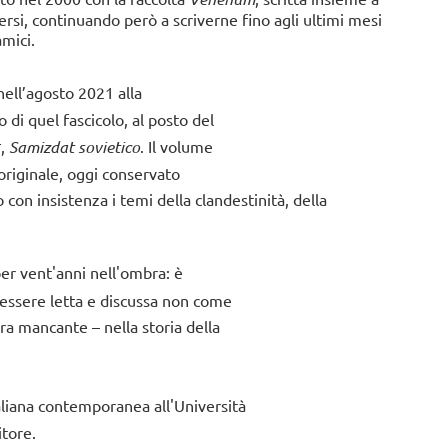
rsi, continuando però a scriverne fino agli ultimi mesi
Tutte le news
amici.
ell’agosto 2021 alla
 di quel fascicolo, al posto del
т,
Samizdat sovietico
. Il volume
originale, oggi conservato
o con insistenza i temi della clandestinità, della
er vent'anni nell'ombra: è
di essere letta e discussa non come
ra mancante – nella storia della
aliana contemporanea all'Università
itore.