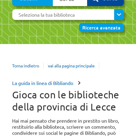
cambia
Seleziona
la
tua
Ricerca avanzata
biblioteca
ntazione
L’ora
Torna indietro
vai alla pagina principale
del
racconto
Lecce,
La guida in linea di Bibliando
e,
OgniBene,
la
Gioca con le biblioteche
a
biblioteca
creativa
della provincia di Lecce
degli
o
ani
Agostiniani
Iscriviti alla newsletter
Tutte le news
Hai mai pensato che prendere in prestito un libro,
06
restituirlo alla biblioteca, scrivere un commento,
agosto
condividere sui social le pagine di Bibliando, può
2026