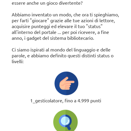
essere anche un gioco divertente?
ore
continua
17:30-
a
Abbiamo inventato un modo, che ora ti spieghiamo,
18:30
.
leggere...
per farti "giocare" grazie alle tue azioni di lettore,
acquisire punteggi ed elevare il tuo "status"
all'interno del portale ... per poi ricevere, a fine
anno, i gadget del sistema bibliotecario.
Ci siamo ispirati al mondo del linguaggio e delle
parole, e abbiamo definito questi distinti status o
livelli:
1_gesticolatore, fino a 4.999 punti