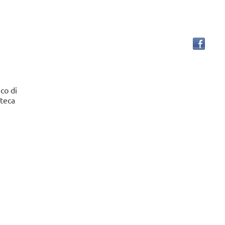
IVE
ano, Biblioteca Della Felicità
ì 6 agosto alle ore 19.00
a a leggere...
ico di
oteca