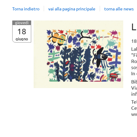
Torna indietro
vai alla pagina principale
torna alle news
giovedì
L
18
giugno
18
La
“F
Ro
so
In
Bi
Vi
in
Te
Ce
ww