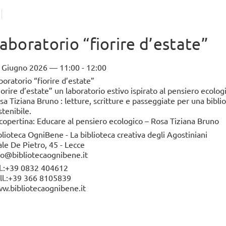
REV
Martign
gioved
aboratorio “fiorire d’estate”
continu
 Giugno 2026 — 11:00 - 12:00
boratorio “fiorire d’estate”
iorire d’estate” un laboratorio estivo ispirato al pensiero ecolog
sa Tiziana Bruno : letture, scritture e passeggiate per una bibli
stenibile.
 copertina: Educare al pensiero ecologico – Rosa Tiziana Bruno
blioteca OgniBene - La biblioteca creativa degli Agostiniani
ale De Pietro, 45 - Lecce
fo@bibliotecaognibene.it
l.:+39 0832 404612
ll.:+39 366 8105839
w.bibliotecaognibene.it