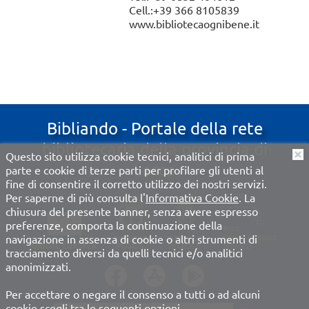
Cell.:+39 366 8105839
www.bibliotecaognibene.it
Bibliando - Portale della rete
bibliotecaria della provincia di
Questo sito utilizza cookie tecnici, analitici di prima
O
Lecce
parte e cookie di terze parti per profilare gli utenti al
fine di consentire il corretto utilizzo dei nostri servizi.
Per saperne di più consulta l'
Informativa Cookie
. La
chiusura del presente banner, senza avere espresso
preferenze, comporta la continuazione della
navigazione in assenza di cookie o altri strumenti di
tracciamento diversi da quelli tecnici e/o analitici
anonimizzati.
Per accettare o negare il consenso a tutti o ad alcuni
cookie scegli tra le seguenti opzioni.