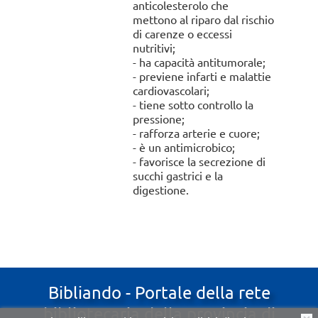
anticolesterolo che
mettono al riparo dal rischio
di carenze o eccessi
nutritivi;
- ha capacità antitumorale;
- previene infarti e malattie
cardiovascolari;
- tiene sotto controllo la
pressione;
- rafforza arterie e cuore;
- è un antimicrobico;
- favorisce la secrezione di
succhi gastrici e la
digestione.
Bibliando - Portale della rete
bibliotecaria della provincia di