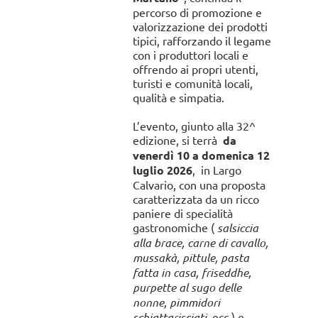
percorso di promozione e
valorizzazione dei prodotti
tipici, rafforzando il legame
con i produttori locali e
offrendo ai propri utenti,
turisti e comunità locali,
qualità e simpatia.
L’evento, giunto alla 32^
edizione, si terrà
da
venerdì 10 a domenica 12
luglio 2026
,
in Largo
Calvario, con una proposta
caratterizzata da un ricco
paniere di specialità
gastronomiche (
salsiccia
alla brace, carne di cavallo,
mussakà, pittule, pasta
fatta in casa, friseddhe,
purpette al sugo delle
nonne, pimmidori
schiattarisciati,
ecc.) e