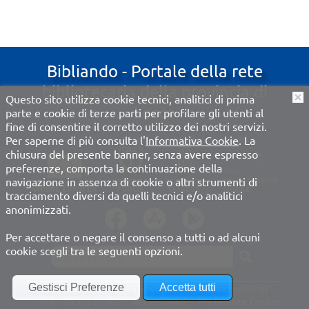
Bibliando - Portale della rete
bibliotecaria della provincia di
Questo sito utilizza cookie tecnici, analitici di prima
O
Lecce
parte e cookie di terze parti per profilare gli utenti al
fine di consentire il corretto utilizzo dei nostri servizi.
Per saperne di più consulta l'
Informativa Cookie
. La
chiusura del presente banner, senza avere espresso
preferenze, comporta la continuazione della
navigazione in assenza di cookie o altri strumenti di
tracciamento diversi da quelli tecnici e/o analitici
anonimizzati.
Per accettare o negare il consenso a tutti o ad alcuni
cookie scegli tra le seguenti opzioni.
???site-search.label???
Informativa privacy
Copyright
Browser consigliati
Informativa cookie
Accessibilità
Preferenze Cookie