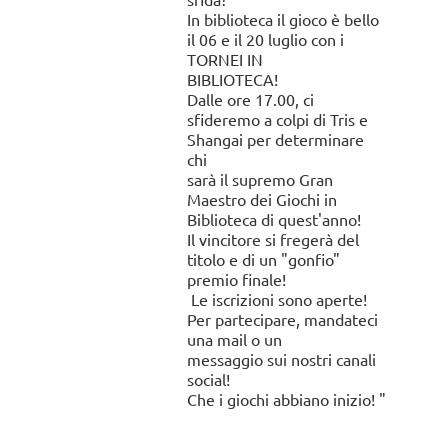
18:00 -
In biblioteca il gioco è bello
continua
il 06 e il 20 luglio con i
19:00
a
TORNEI IN
.
leggere...
BIBLIOTECA!
Dalle ore 17.00, ci
sfideremo a colpi di Tris e
Shangai per determinare
chi
sarà il supremo Gran
Maestro dei Giochi in
Biblioteca di quest'anno!
Il vincitore si fregerà del
titolo e di un "gonfio"
premio finale!
Le iscrizioni sono aperte!
Per partecipare, mandateci
una mail o un
messaggio sui nostri canali
social!
Che i giochi abbiano inizio! "